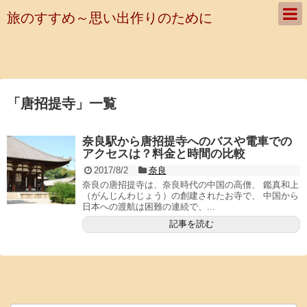
旅のすすめ～思い出作りのために
「
唐招提寺
」
一覧
奈良駅から唐招提寺へのバスや電車での
アクセスは？料金と時間の比較
2017/8/2
奈良
奈良の唐招提寺は、奈良時代の中国の高僧、 鑑真和上
（がんじんわじょう）の創建されたお寺で、 中国から
日本への渡航は困難の連続で、...
記事を読む