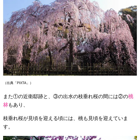
（出典「PIXTA」）
また①の近衛邸跡と、③の出水の枝垂れ桜の間には②の
桃
林
もあり、
枝垂れ桜が見頃を迎える頃には、桃も見頃を迎えていま
す。